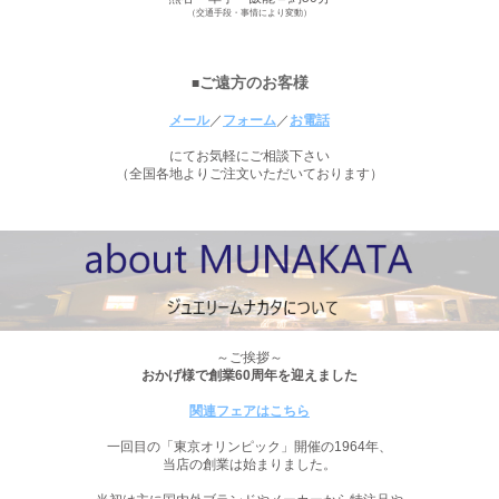
（交通手段・事情により変動）
ご遠方のお客様
■
メール
／
フォーム
／
お電話
にてお気軽にご相談下さい
（全国各地よりご注文いただいております）
workshop
～ご挨拶～
おかげ様で創業60周年を迎えました
関連フェアはこちら
一回目の「東京オリンピック」開催の1964年、
当店の創業は始まりました。