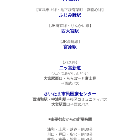
【東武東上線・地下鉄有楽町・副都心線】
ふじみ野駅
【JR埼京線・りんかい線】
西大宮駅
【JR高崎線】
宮原駅
【バス停】
二ッ宮新道
（ふたつみやしんどう）
大宮駅西口・ららぽーと富士見
⇒西武バス
さいたま市民医療センター
西浦和駅・中浦和駅
⇒桜区コミュニティバス
大宮駅西口
⇒西武バス
■
主要都市からの所要時間
浦和・上尾・越谷＝約30分
川口・戸田・所沢＝約40分
熊谷・幸手・飯能＝約50分