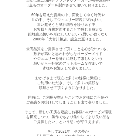
当初は主に国内外ブランドやメーカーから特注品や
1点ものオーダーを製作させて頂いておりました。
60年を迎えた営業の中、変化してゆく時代や
世の中、そしてジュエリー環境に遅れまい、
追い超そうと試行錯誤を繰り返す中、
お客様と直接対面することで感じる身近な
距離感と想いを形にしたいという思いが強くなり
2006年「大宮川越店」設立に至りました。
最高品質をご提供させて頂くことを心がけつつも、
敷居が高いと思われがちなオーダーメイド
やジュエリーを身近に感じてほしいという
願いから一軒家のアットホームな佇まいで
皆様をお迎えして参りました。
おかげさまで現在は多くの皆様に気軽に
ご利用いただき、そして多くの笑顔を
頂戴させて頂くようになりました。
同時に、ご利用が増えたことでお客様にご不便や
ご迷惑をお掛けしてしまうことも出て参りました。
そこで、新しい工房を建設しお客様へのサービス環境
を拡充しつつ、製作でもより集中してより良い品を
ご提供したい、という想いが芽生えます。
そして2021年、その夢が