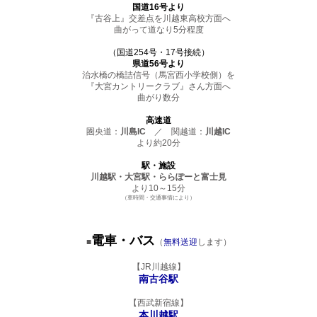
国道16号より
『古谷上』交差点を川越東高校方面へ
曲がって道なり5分程度
（国道254号・17号接続）
県道56号より
治水橋の橋詰信号（馬宮西小学校側）を
『大宮カントリークラブ』さん方面へ
曲がり数分
高速道
圏央道：
川島IC
／ 関越道：
川越IC
より約20分
駅・施設
川越駅・大宮駅・ららぽーと富士見
より10～15分
（車時間・交通事情により）
pickup
電車・バス
■
（
無料送迎
します）
【JR川越線】
南古谷駅
【西武新宿線】
本川越駅