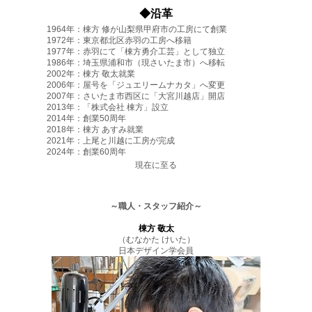
◆沿革
1964年：棟方 修が山梨県甲府市の工房にて創業
1972年：東京都北区赤羽の工房へ移籍
1977年：赤羽にて「棟方勇介工芸」として独立
1986年：埼玉県浦和市（現さいたま市）へ移転
2002年：棟方 敬太就業
2006年：屋号を「ジュエリームナカタ」へ変更
2007年：さいたま市西区に「大宮川越店」開店
2013年：「株式会社 棟方」設立
2014年：創業50周年
2018年：棟方 あすみ就業
2021年：上尾と川越に工房が完成
2024年：創業60周年
現在に至る
craftsman
～職人・スタッフ紹介～
棟方 敬太
（むなかた けいた）
日本デザイン学会員