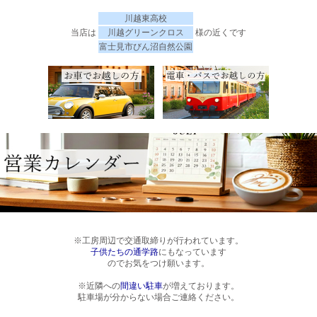
川越東高校
当店は
川越グリーンクロス
様の近くです
富士見市びん沼自然公園
※工房周辺で交通取締りが行われています。
子供たちの通学路
にもなっています
のでお気をつけ願います。
※近隣への
間違い駐車
が増えております。
駐車場が分からない場合ご連絡ください。