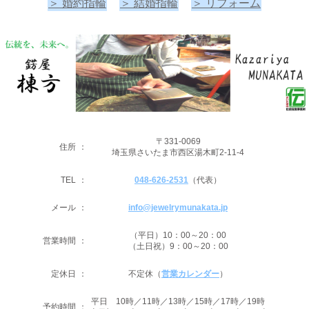
＞ 婚約指輪
＞ 結婚指輪
＞ リフォーム
〒331-0069
住所
：
埼玉県さいたま市西区湯木町2-11-4
TEL
：
048-626-2531
（代表）
メール
：
info@jewelrymunakata.jp
（平日）10：00～20：00
営業時間
：
（土日祝）9：00～20：00
定休日
：
不定休（
営業カレンダー
）
平日 10時／11時／13時／15時／17時／19時
予約時間
：