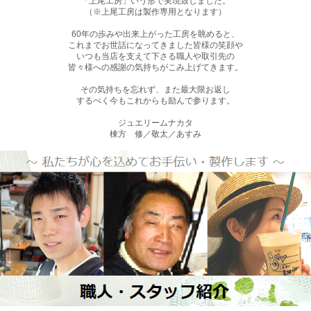
「上尾工房」いう形で実現致しました。
（※上尾工房は製作専用となります）
60年の歩みや出来上がった工房を眺めると、
これまでお世話になってきました皆様の笑顔や
いつも当店を支えて下さる職人や取引先の
皆々様への感謝の気持ちがこみ上げてきます。
その気持ちを忘れず、また最大限お返し
するべく今もこれからも励んで参ります。
ジュエリームナカタ
棟方 修／敬太／あすみ