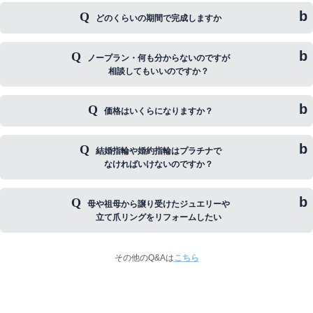
【電車・バスでお越しの方】
駅への「無料送迎」承ります
どのくらいの期間で完成しますか
ご希望ある方はもちろん「ノープラン」「迷ってる」
詳しくは
こちら
をご参照ください。
「分からない」も安心してそのままお伝え下さい。
ノープラン・何も分からないのですが
※1人でお客様応対させて頂いております
当店では上記の状態でご来店いただく
故、ご来店は
予約制
とさせて頂いております
ご成約から平均で
相談してもいいのですか？
ほうが多く、そのような方でも必ず
・フルオーダーで
40～65日
おススメや方向性をご提案させていただきます。
・セミオーダーで
20～35日
価格はいくらになりますか？
（デザイン・内容により）
当店は白紙で来られる方がほとんどです。
となります。納期もお気軽にご相談下さい。
安心してお気持ちそのままお話下さい。
結婚指輪や婚約指輪はプラチナで
一度お話させていただきますと
デザイン・サイズ・リング幅・石の有無
なければいけないのですか？
皆さま具体的な方向性が見えてきます。
等によりますので、先ずは無料相談で
お見積もりをご提示致します。
母や祖母から譲り受けたジュエリーや
ご予算の設定もできます。
プラチナで作られる方が今も多いですが、
立て爪リングをリフォームしたい
その中で出来ること、選べるデザインご提示します。
そうでなければいけないことはありません。
プラチナ以外ではゴールド
その他のQ&Aは
こちら
（ピンク・イエロー・シャンパン・グレー）
喜んで承ります。是非お持ちください。
などがあり、その他シルバー・
世代を超えて受け継がれるジュエリーを
car
ステンレス・チタンも検討できます。
一緒にお作り致します。