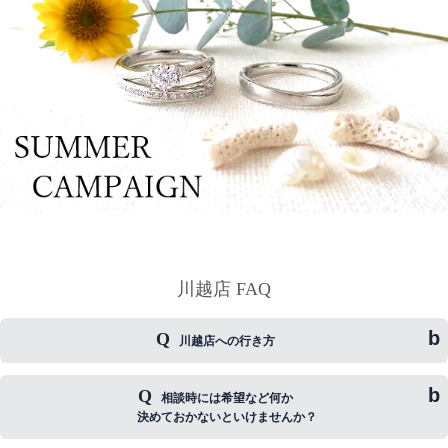
川越店 FAQ
川越店への行き方
相談時には希望など何か
【お車でお越しの方】
決めておかないといけませんか？
無料駐車場ございます